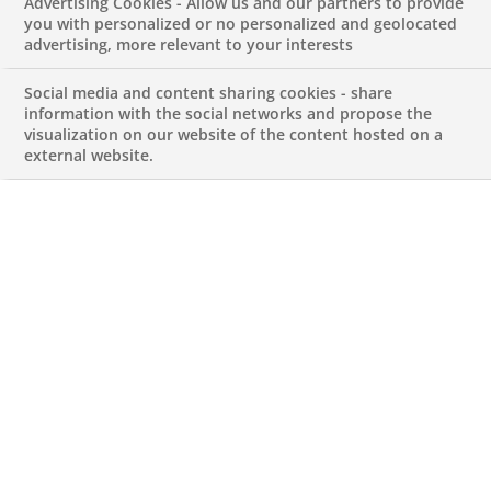
Advertising Cookies - Allow us and our partners to provide
Paribas Portugal é ter uma
you with personalized or no personalized and geolocated
advertising, more relevant to your interests
contribuição significativa e
consistente para o
Social media and content sharing cookies - share
information with the social networks and propose the
desenvolvimento sustentável
visualization on our website of the content hosted on a
external website.
da sociedade portuguesa,
apoiando da forma diversa,
quem já está no terreno a fazer
um trabalho notável.
LUCIANA PERES, PRESIDENTE DA FUNDAÇÃO BNP
PARIBAS PORTUGAL
Num ano simbólico em que assinala 40 anos de
presença em Portugal, o BNP Paribas dá um novo
passo na consolidação do seu compromisso com o