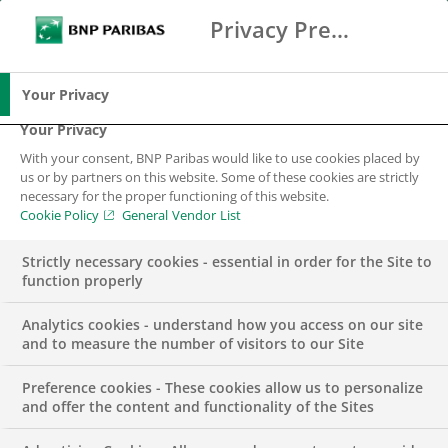
No seguimento da primeira conferência da
Privacy Preference Center
Search
BNP Paribas
Fundação BNP Paribas Portugal, designada por
Me
Enter the terms to search
“Biodiversidade: da célula aos gigantes do mar”,
Search
Luciana Peres
, enquanto Presidente da Fundação,
Your Privacy
partilhou com a Executive Diugest os objetivos da
Your Privacy
nova Fundação do Grupo em Portugal. A
With your consent, BNP Paribas would like to use cookies placed by
responsável detalha a estratégia da instituição, o
us or by partners on this website. Some of these cookies are strictly
necessary for the proper functioning of this website.
investimento inicial de 1,5 milhões de euros e a
Cookie Policy
General Vendor List
aposta em áreas como a inclusão social, a
biodiversidade marinha e a cultura, sublinhando a
Strictly necessary cookies - essential in order for the Site to
function properly
ambição de transformar o apoio filantrópico em
impacto estrutural e duradouro na sociedade
Analytics cookies - understand how you access on our site
portuguesa.
and to measure the number of visitors to our Site
Preference cookies - These cookies allow us to personalize
and offer the content and functionality of the Sites
O propósito da Fundação BNP